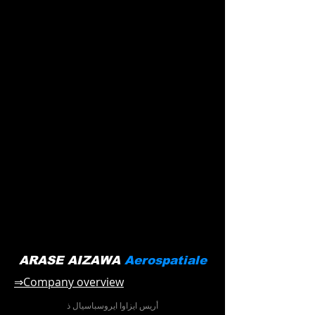
ARASE AIZAWA
Aerospatiale
⇒Company overview
أريس ايزاوا
ايروسباسيال ذ