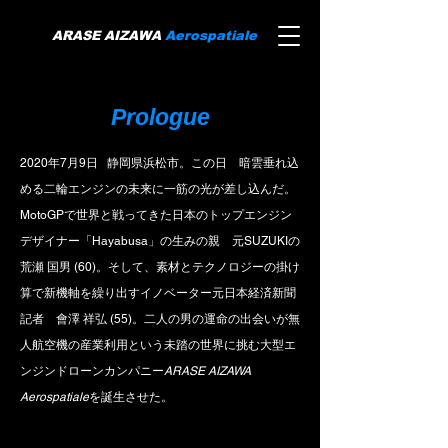
ARASE AIZAWA
Aerospatiale
Prologue
2020年7月9日 静岡県浜松市。
この日 暗雲垂れ込
める
二輪エンジンの未来に
一筋の光が差し込んだ。
MotoGPで世界と戦ってきた
日本のトップエンジン
デザイナー「Hayabusa」の生みの親
元SUZUKIの
荒瀬 国男 (60)。
そして、素材とテクノロジーの掛け
算で新機軸を繰り出すイノベーター元日本経済新聞
記者 會澤 祥弘 (55)。
二人の男の運命の出会いが無
人航空機の産業利用という
未踏の世界に挑む大型エ
ンジンドローンカンパニー​
ARASE AIZAWA
Aerospatiale
を誕生させた。