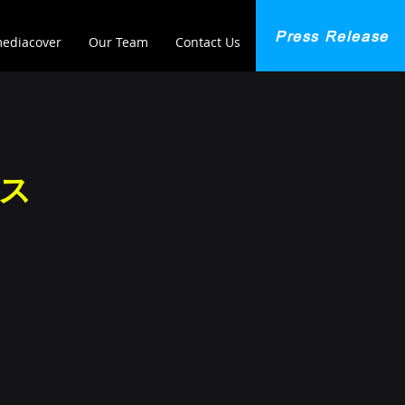
Press Release
ediacover
Our Team
Contact Us
ス
！